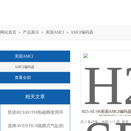
网站首页
＞
产品展示
＞
美国AMCI
＞
AMCI编码器
美国AMCI
AMCI编码器
查看全部
相关文章
H25-SE-06美国AMCI编
简述REXROTH电磁阀使用环
器榴莲网站机械
共 2 条记录，当前 1 / 1 
境应达到的要求
选择AVENTICS隔膜式气缸的